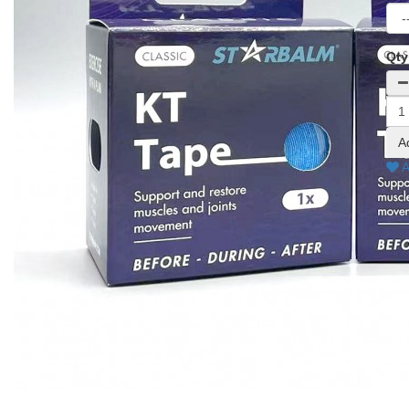
Qty
A