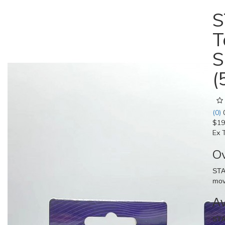
S
T
S
(
(0)
$19
Ex 
O
STA
mov
Av
ST