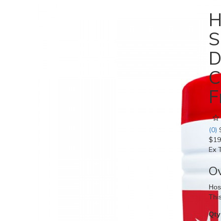
H
S
D
C
F
(0)
$19
Ex 
O
Hos
This
Qty