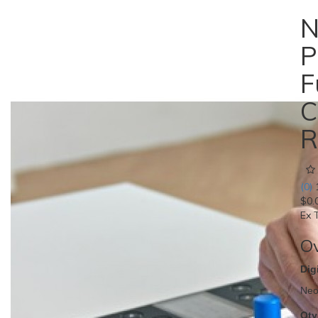
N
P
F
C
R
(0)
$0.
Ex 
O
Dig
Neof
Qty