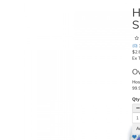
H
S
(0)
$2.
Ex 
O
Hos
99.
Qty
A