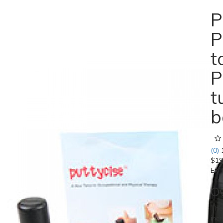
P
P
t
P
t
b
(0)
$19
Ex 
O
The
incr