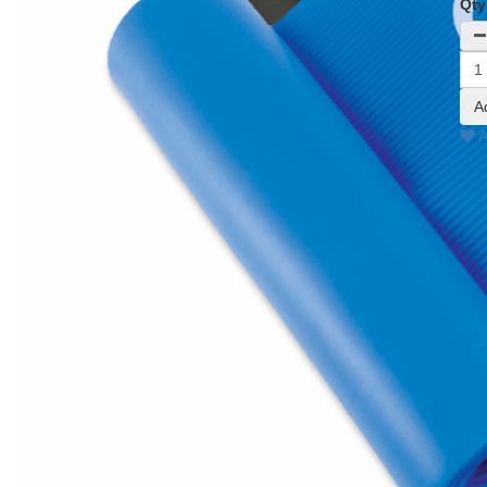
Qty
A