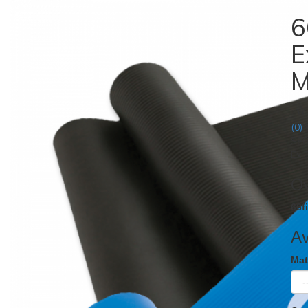
6
E
M
(0)
$86
Ex 
O
66f
Av
Ma