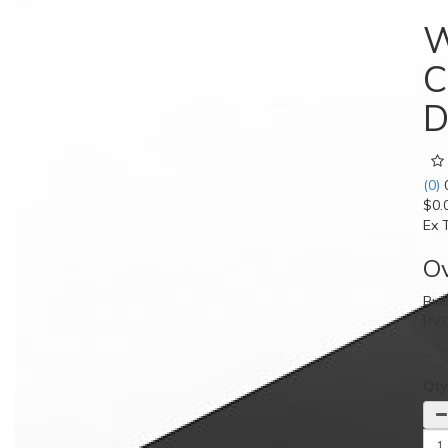
W
C
D
(0)
$0.
Ex 
O
Bui
PVC
...
Qt