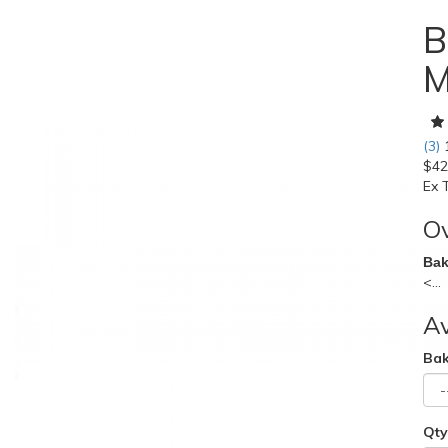
B
M
(3)
$42
Ex 
O
Bak
<...
Av
Bak
Qt